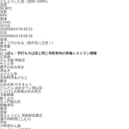
どんよりした雲（雲85~100%）
温度
30.88℃
湿度
64%
風速
3.1m/s
日の出
2026/08/10 05:30:15
日没
2026/08/10 19:06:18
体感
暑くて汗が出る（熱中症に注意！）
降雪量
0cm
にっぽん・手打ちそば店と同じ市町村内の和食レストラン情報
正喜越
のん太鮨 周南店
牛とん亭
勝平お好み焼き
津あき
まどんな亭
活魚料理あさもと
藤本
お好み焼 やすきゅう
どんどん ゆめタウン徳山店
じゃけん広島風お好み焼き
大阪鶴橋
鮨うえの
五ェ門徳山店
鶴亀寿司
萬房
貴綾
資さんうどん 周南新宿通店
瀬戸内料理にしむら
芳松
小料理やん猫