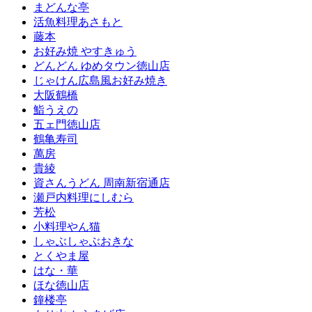
まどんな亭
活魚料理あさもと
藤本
お好み焼 やすきゅう
どんどん ゆめタウン徳山店
じゃけん広島風お好み焼き
大阪鶴橋
鮨うえの
五ェ門徳山店
鶴亀寿司
萬房
貴綾
資さんうどん 周南新宿通店
瀬戸内料理にしむら
芳松
小料理やん猫
しゃぶしゃぶおきな
とくやま屋
はな・華
ほな徳山店
鐘楼亭