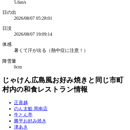
5.6m/s
日の出
2026/08/07 05:28:01
日没
2026/08/07 19:09:14
体感
暑くて汗が出る（熱中症に注意！）
降雪量
0cm
じゃけん広島風お好み焼きと同じ市町
村内の和食レストラン情報
正喜越
のん太鮨 周南店
牛とん亭
勝平お好み焼き
津あき