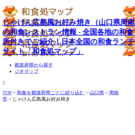
じゃけん広島風お好み焼き（山口県周南
の和食レストラン情報 - 全国各地の和食
所付きでご紹介！日本全国の和食ランチ
サイト「和食処マップ」
都道府県から探す
ジオマップ
×
TOP
>
和食を都道府県ごとに絞り込む
>
山口県
>
周南
市
> じゃけん広島風お好み焼き