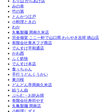
もり山 からあげ店
みの幸
竹の第
とんかつ江戸
小料理ときの
わか
丸亀製麺 周南久米店
完全個室 ここ一軒で山口県 わらやき吉祥 徳山店
有限会社青木フグ商店
でんすけ平和通店
かわ西
ふく処快
でんすけ本店
食ぅちゃん
手打うどんくうかい
東川桜
どんどん亭周南久米店
結うん由
ぷらむ・お好み焼
有限会社寿司やす
丸亀製麺 周南店
小料理しずえ