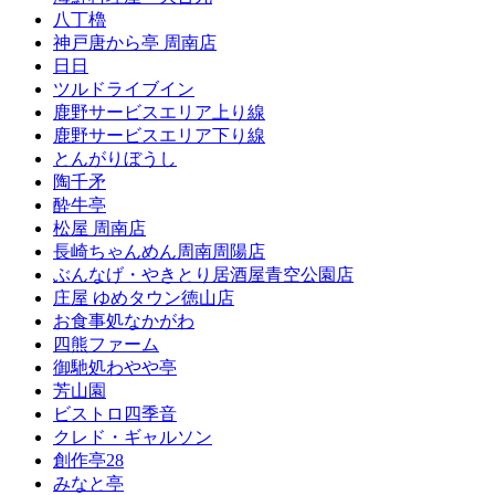
八丁櫓
神戸唐から亭 周南店
日日
ツルドライブイン
鹿野サービスエリア上り線
鹿野サービスエリア下り線
とんがりぼうし
陶千矛
酔牛亭
松屋 周南店
長崎ちゃんめん周南周陽店
ぶんなげ・やきとり居酒屋青空公園店
庄屋 ゆめタウン徳山店
お食事処なかがわ
四熊ファーム
御馳処わやや亭
芳山園
ビストロ四季音
クレド・ギャルソン
創作亭28
みなと亭