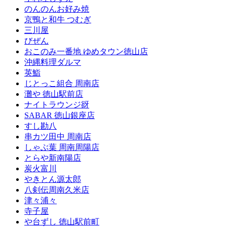
のんのんお好み焼
京鴨と和牛 つむぎ
三川屋
びぜん
おこのみ一番地 ゆめタウン徳山店
沖縄料理ダルマ
英鮨
じとっこ組合 周南店
灘や 徳山駅前店
ナイトラウンジ谺
SABAR 徳山銀座店
すし勘八
串カツ田中 周南店
しゃぶ葉 周南周陽店
とらや新南陽店
炭火富川
やきとん源太郎
八剣伝周南久米店
津々浦々
寺子屋
や台ずし 徳山駅前町