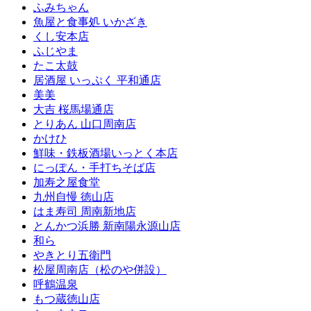
ふみちゃん
魚屋と食事処 いかざき
くし安本店
ふじやま
たこ太鼓
居酒屋 いっぷく 平和通店
美美
大吉 桜馬場通店
とりあん 山口周南店
かけひ
鮮味・鉄板酒場いっとく本店
にっぽん・手打ちそば店
加寿之屋食堂
九州自慢 徳山店
はま寿司 周南新地店
とんかつ浜勝 新南陽永源山店
和ら
やきとり五衛門
松屋周南店（松のや併設）
呼鶴温泉
もつ蔵徳山店