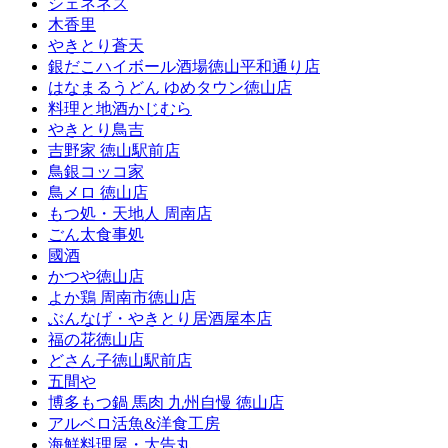
シェネネス
木香里
やきとり蒼天
銀だこハイボール酒場徳山平和通り店
はなまるうどん ゆめタウン徳山店
料理と地酒かじむら
やきとり鳥吉
吉野家 徳山駅前店
鳥銀コッコ家
鳥メロ 徳山店
もつ処・天地人 周南店
ごん太食事処
國酒
かつや徳山店
よか鶏 周南市徳山店
ぶんなげ・やきとり居酒屋本店
福の花徳山店
どさん子徳山駅前店
五間や
博多もつ鍋 馬肉 九州自慢 徳山店
アルベロ活魚&洋食工房
海鮮料理屋・大告丸