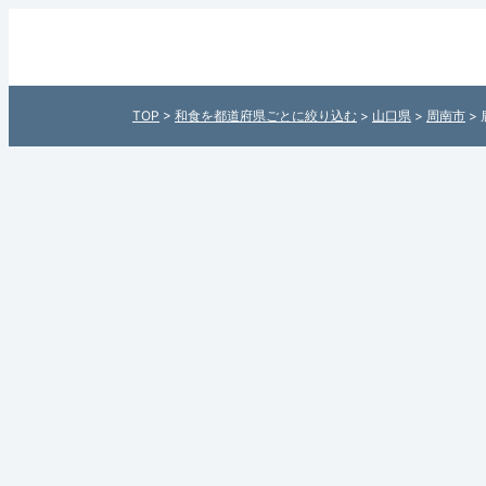
鹿野サービスエリア上り線（山口
国の和食ランチ検索サイト「和食
TOP
>
和食を都道府県ごとに絞り込む
>
山口県
>
周南市
>