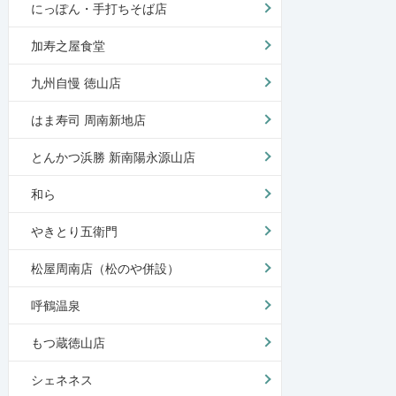
にっぽん・手打ちそば店
加寿之屋食堂
九州自慢 徳山店
はま寿司 周南新地店
とんかつ浜勝 新南陽永源山店
和ら
やきとり五衛門
松屋周南店（松のや併設）
呼鶴温泉
もつ蔵徳山店
シェネネス