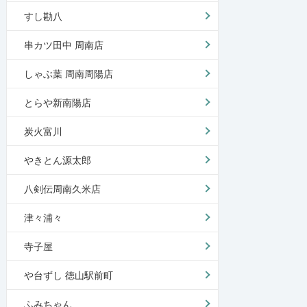
すし勘八
串カツ田中 周南店
しゃぶ葉 周南周陽店
とらや新南陽店
炭火富川
やきとん源太郎
八剣伝周南久米店
津々浦々
寺子屋
や台ずし 徳山駅前町
ふみちゃん