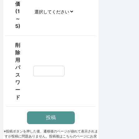
価
(1
～
5)
削
除
用
パ
ス
ワ
ー
ド
※投稿ボタンを押した後、遷移後のページが崩れて表示されま
すが投稿に問題ありません。投稿後はこちらのページにお戻