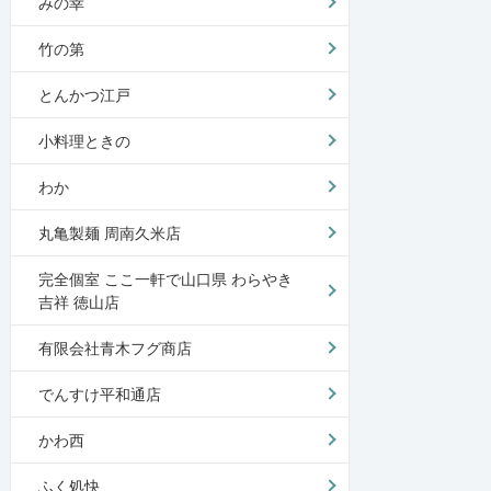
みの幸
竹の第
とんかつ江戸
小料理ときの
わか
丸亀製麺 周南久米店
完全個室 ここ一軒で山口県 わらやき
吉祥 徳山店
有限会社青木フグ商店
でんすけ平和通店
かわ西
ふく処快