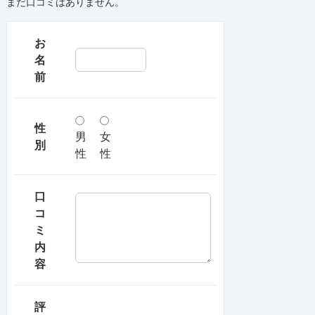
まだ口コミはありません。
お
名
前
性
男
女
別
性
性
口
コ
ミ
内
容
評