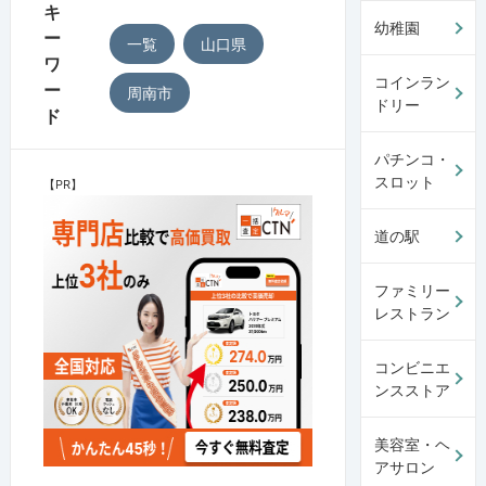
キ
幼稚園
ー
一覧
山口県
ワ
コインラン
ー
周南市
ドリー
ド
パチンコ・
スロット
【PR】
道の駅
ファミリー
レストラン
コンビニエ
ンスストア
美容室・ヘ
アサロン