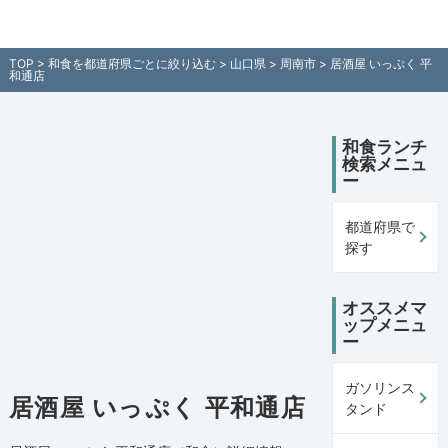
居酒屋 いっぷく 平和通店（山口県周南市）の和食レストラン情報 -
全国各地の和食を住所付きでご紹介！日本全国の和食ランチ検索サ
イト「和食処マップ」
TOP
>
和食を都道府県ごとに絞り込む
>
山口県
>
周南市
> 居酒屋 いっぷく 平
和通店
和食ランチ
検索メニュ
ー
都道府県で
探す
オススメマ
ップメニュ
ー
ガソリンス
居酒屋 いっぷく 平和通店
タンド