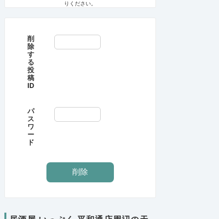
りください。
削
除
す
る
投
稿
ID
パ
ス
ワ
ー
ド