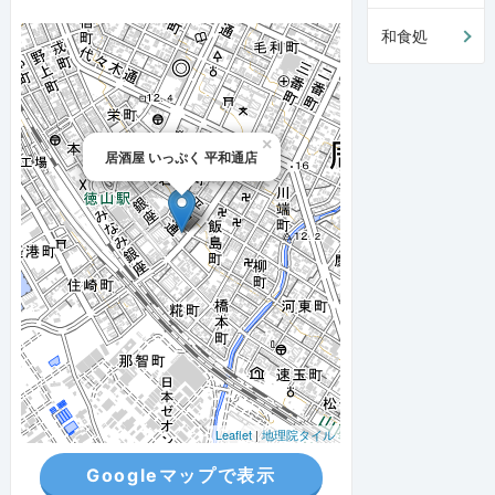
和食処
×
居酒屋 いっぷく 平和通店
Leaflet
|
地理院タイル
Googleマップで表示