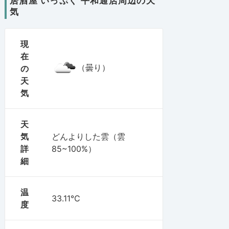
居酒屋 いっぷく 平和通店周辺の天
気
現
在
（曇り）
の
天
気
天
気
どんよりした雲（雲
詳
85~100%）
細
温
33.11℃
度