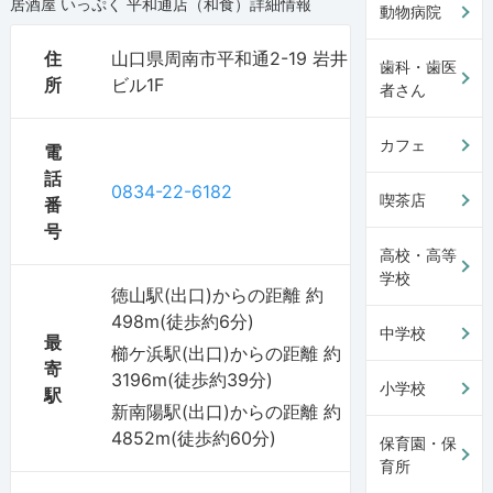
居酒屋 いっぷく 平和通店（和食）
詳細情報
動物病院
住
山口県周南市平和通2-19 岩井
歯科・歯医
所
ビル1F
者さん
カフェ
電
話
0834-22-6182
喫茶店
番
号
高校・高等
学校
徳山駅(出口)からの距離 約
498m(徒歩約6分)
中学校
最
櫛ケ浜駅(出口)からの距離 約
寄
3196m(徒歩約39分)
小学校
駅
新南陽駅(出口)からの距離 約
4852m(徒歩約60分)
保育園・保
育所