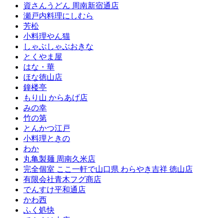
資さんうどん 周南新宿通店
瀬戸内料理にしむら
芳松
小料理やん猫
しゃぶしゃぶおきな
とくやま屋
はな・華
ほな徳山店
鐘楼亭
もり山 からあげ店
みの幸
竹の第
とんかつ江戸
小料理ときの
わか
丸亀製麺 周南久米店
完全個室 ここ一軒で山口県 わらやき吉祥 徳山店
有限会社青木フグ商店
でんすけ平和通店
かわ西
ふく処快