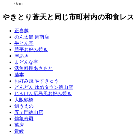
0cm
やきとり蒼天と同じ市町村内の和食レ
正喜越
のん太鮨 周南店
牛とん亭
勝平お好み焼き
津あき
まどんな亭
活魚料理あさもと
藤本
お好み焼 やすきゅう
どんどん ゆめタウン徳山店
じゃけん広島風お好み焼き
大阪鶴橋
鮨うえの
五ェ門徳山店
鶴亀寿司
萬房
貴綾