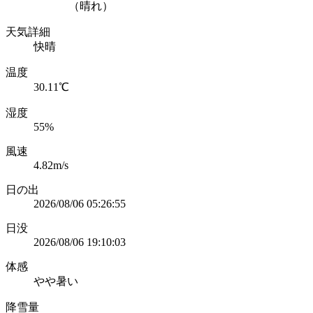
（晴れ）
天気詳細
快晴
温度
30.11℃
湿度
55%
風速
4.82m/s
日の出
2026/08/06 05:26:55
日没
2026/08/06 19:10:03
体感
やや暑い
降雪量