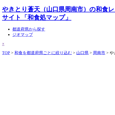
やきとり蒼天（山口県周南市）の和食レ
サイト「和食処マップ」
都道府県から探す
ジオマップ
×
TOP
>
和食を都道府県ごとに絞り込む
>
山口県
>
周南市
> 