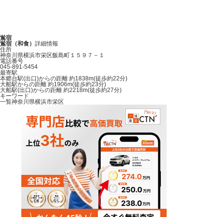
鴬宿
鴬宿（和食）
詳細情報
住所
神奈川県横浜市栄区飯島町１５９７－１
電話番号
045-891-5454
最寄駅
本郷台駅(出口)からの距離 約1838m(徒歩約22分)
大船駅からの距離 約1906m(徒歩約23分)
大船駅(出口)からの距離 約2218m(徒歩約27分)
キーワード
一覧
神奈川県
横浜市栄区