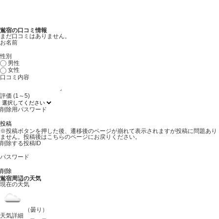
鴬宿の口コミ情報
まだ口コミはありません。
お名前
性別
男性
女性
口コミ内容
評価 (1～5)
削除用パスワード
※投稿ボタンを押した後、遷移後のページが崩れて表示されますが投稿に問題あり
ません。投稿後はこちらのページにお戻りください。
削除する投稿ID
パスワード
鴬宿周辺の天気
現在の天気
（曇り）
天気詳細