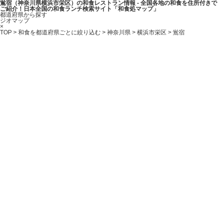
鴬宿（神奈川県横浜市栄区）の和食レストラン情報 - 全国各地の和食を住所付きで
ご紹介！日本全国の和食ランチ検索サイト「和食処マップ」
都道府県から探す
ジオマップ
×
TOP
>
和食を都道府県ごとに絞り込む
>
神奈川県
>
横浜市栄区
> 鴬宿