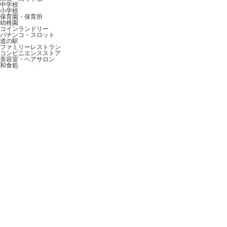
中学校
小学校
保育園・保育所
幼稚園
コインランドリー
パチンコ・スロット
道の駅
ファミリーレストラン
コンビニエンスストア
美容室・ヘアサロン
和食処