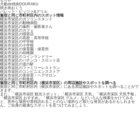
もりや
大船de焼肉DOURAKU
焼き肉おくう
パレット・ピッツァ&グリル
鴬宿と同じ市町村区内のスポット情報
横浜市栄区のガソリンスタンド
横浜市栄区の動物病院
横浜市栄区の歯科・歯医者さん
横浜市栄区のカフェ
横浜市栄区の喫茶店
横浜市栄区の高校・高等学校
横浜市栄区の中学校
横浜市栄区の小学校
横浜市栄区の保育園・保育所
横浜市栄区の幼稚園
横浜市栄区のコインランドリー
横浜市栄区のパチンコ・スロット店
横浜市栄区の道の駅
横浜市栄区のファミリーレストラン
横浜市栄区のコンビニエンスストア
横浜市栄区の美容室・ヘアサロン
横浜市栄区の和食処
鴬宿と同じ市町村区内（横浜市栄区）の周辺施設やスポットを調べる
鴬宿と同じ市町村区内（横浜市栄区）にある周辺施設やスポットを調べることがで
きます。
また、「横浜市栄区 観光スポット」「横浜市栄区 天気」「横浜市栄区 天気予報」
「横浜市栄区 おすすめ」「横浜市栄区 グルメ」などいろんな検索をかけてみる
と、意外な場所や普段訪れることのない場所など新たな発見があるかもしれませ
ん。ご自身の最適なスポットを見つけてみましょう。