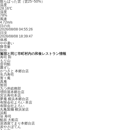
散らばった雲（雲25~50%）
温度
28.16℃
湿度
78%
風速
4.72m/s
日の出
2026/08/08 04:55:26
日没
2026/08/08 18:39:47
体感
やや暑い
降雪量
0cm
鴬宿と同じ市町村内の和食レストラン情報
寿司 和
もり山
音羽鮨
鷹ずし
かつさと 本郷台店
矢乃寿司
青々庵
真庵
鴬宿
九つ井総務部
増田屋本郷台店
宮古寿司本店
夢庵 横浜本郷台店
有限会社よろい 本店
有限会社よろい
丸亀製麺 横浜栄店
浜船
笹 寿司
鮨辰 大船店
居酒屋てまり本郷台店
炭やさぼてん