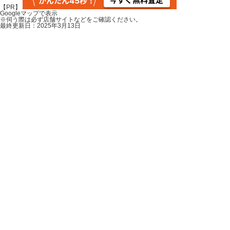
Leaflet
|
地理院タイル
【PR】
Googleマップで表示
×
※伺う際は必ず店舗サイトなどをご確認ください。
鴬宿
最終更新日：2025年3月13日